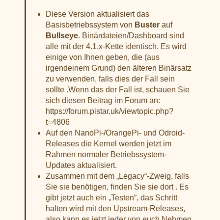
Diese Version aktualisiert das
Basisbetriebssystem von
Buster
auf
Bullseye
. Binärdateien/Dashboard sind
alle mit der 4.1.x-Kette identisch. Es wird
einige von Ihnen geben, die (aus
irgendeinem Grund) den älteren Binärsatz
zu verwenden, falls dies der Fall sein
sollte .Wenn das der Fall ist, schauen Sie
sich diesen Beitrag im Forum an:
https://forum.pistar.uk/viewtopic.php?
t=4806
Auf den NanoPi-/OrangePi- und Odroid-
Releases die Kernel werden jetzt im
Rahmen normaler Betriebssystem-
Updates aktualisiert.
Zusammen mit dem „Legacy“-Zweig, falls
Sie sie benötigen, finden Sie sie dort . Es
gibt jetzt auch ein „Testen“, das Schritt
halten wird mit den Upstream-Releases,
also kann es jetzt jeder von euch Nehmen