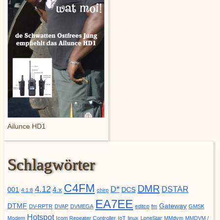
Ailunce HD1
Schlagwörter
C4FM
DMR
4.12
D*
DSTAR
001
4.x
DCS
4.1.8
chirp
EA7EE
DTMF
Gateway
DV-RPTR
DVAP
DVMEGA
editcp
fm
GMSK
Hotspot
Modem
Icom Repeater Controller
IoT
linux
LoneStar
MMdvm
MMDVM /