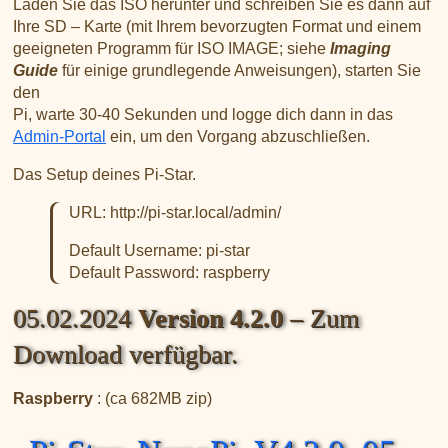
Laden Sie das ISO herunter und schreiben Sie es dann auf
XLX031
CSS Tool (color party!)
Liste aller Rubiken im DAPNET
Ihre SD – Karte (mit Ihrem bevorzugten Format und einem
Download
DMR ID
BrandMeister Hose Line
geeigneten Programm für ISO IMAGE; siehe
Imaging
YSFReflectors
Guide
für einige grundlegende Anweisungen), starten Sie
den
Xreflector
Pi, warte 30-40 Sekunden und logge dich dann in das
IPSC2 Hotspot
Admin-Portal
ein, um den Vorgang abzuschließen.
deutsche Räume im Wires-X
Das Setup deines Pi-Star.
URL: http://pi-star.local/admin/
Default Username: pi-star
Default Password: raspberry
05.02.2024
Version 4.2.0
– Zum
Download verfügbar.
Raspberry
: (ca 682MB zip)