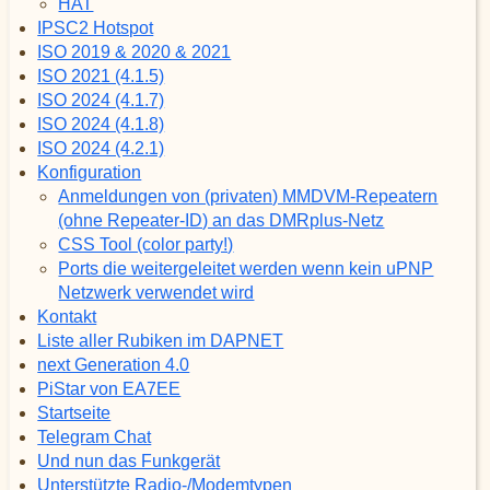
HAT
IPSC2 Hotspot
ISO 2019 & 2020 & 2021
ISO 2021 (4.1.5)
ISO 2024 (4.1.7)
ISO 2024 (4.1.8)
ISO 2024 (4.2.1)
Konfiguration
Anmeldungen von (privaten) MMDVM-Repeatern
(ohne Repeater-ID) an das DMRplus-Netz
CSS Tool (color party!)
Ports die weitergeleitet werden wenn kein uPNP
Netzwerk verwendet wird
Kontakt
Liste aller Rubiken im DAPNET
next Generation 4.0
PiStar von EA7EE
Startseite
Telegram Chat
Und nun das Funkgerät
Unterstützte Radio-/Modemtypen