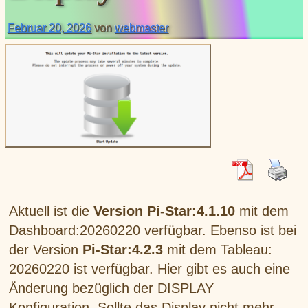
XLX031
CSS Tool (color party!)
Liste aller Rubiken im DAPNET
Download
DMR ID
Februar 20, 2026
von
webmaster
BrandMeister Hose Line
YSFReflectors
Xreflector
IPSC2 Hotspot
deutsche Räume im Wires-X
Aktuell ist die
Version Pi-Star:4.1.10
mit dem
Dashboard:20260220 verfügbar. Ebenso ist bei
der Version
Pi-Star:4.2.3
mit dem Tableau:
20260220 ist verfügbar. Hier gibt es auch eine
Änderung bezüglich der DISPLAY
Konfiguration. Sollte das Display nicht mehr