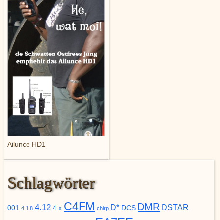
Ailunce HD1
Schlagwörter
C4FM
DMR
4.12
D*
DSTAR
001
4.x
DCS
4.1.8
chirp