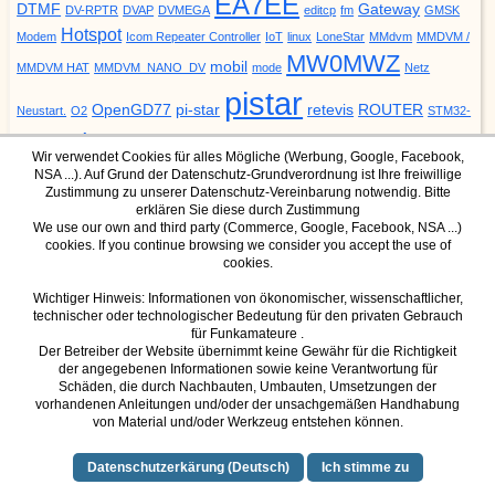
EA7EE
DTMF
Gateway
DV-RPTR
DVAP
DVMEGA
editcp
fm
GMSK
Hotspot
Modem
Icom Repeater Controller
IoT
linux
LoneStar
MMdvm
MMDVM /
MW0MWZ
mobil
MMDVM HAT
MMDVM_NANO_DV
mode
Netz
pistar
OpenGD77
pi-star
retevis
ROUTER
Neustart.
O2
STM32-
update
YSF
URCALL
DVM
Upgrade
VODAFONE
ZUMspot
Wir verwendet Cookies für alles Mögliche (Werbung, Google, Facebook,
NSA ...). Auf Grund der Datenschutz-Grundverordnung ist Ihre freiwillige
Zustimmung zu unserer Datenschutz-Vereinbarung notwendig. Bitte
erklären Sie diese durch Zustimmung
We use our own and third party (Commerce, Google, Facebook, NSA ...)
cookies. If you continue browsing we consider you accept the use of
DMR Mode
YSF Mode
cookies.
IPSC2 Dashboard für Hotspot
YSF Host
IPSC2 Dashboard für Hamnet
Wichtiger Hinweis: Informationen von ökonomischer, wissenschaftlicher,
technischer oder technologischer Bedeutung für den privaten Gebrauch
(nur über Hamnet erreichbar)
für Funkamateure .
Der Betreiber der Website übernimmt keine Gewähr für die Richtigkeit
der angegebenen Informationen sowie keine Verantwortung für
Schäden, die durch Nachbauten, Umbauten, Umsetzungen der
D-Star Mode
vorhandenen Anleitungen und/oder der unsachgemäßen Handhabung
von Material und/oder Werkzeug entstehen können.
dcs001
dcs015
(XLX015)
Datenschutzerkärung (Deutsch)
Ich stimme zu