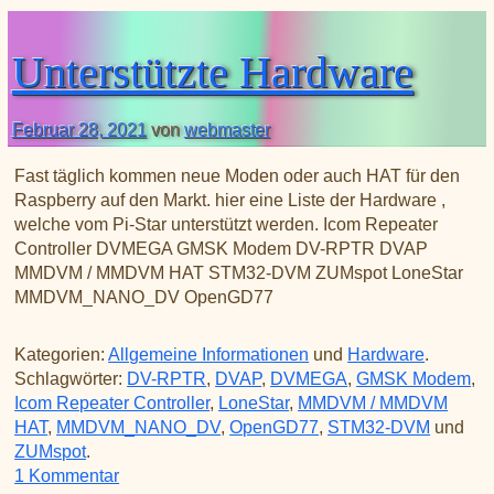
XLX031
CSS Tool (color party!)
Liste aller Rubiken im DAPNET
Download
DMR ID
BrandMeister Hose Line
Unterstützte Hardware
YSFReflectors
Xreflector
Februar 28, 2021
von
webmaster
IPSC2 Hotspot
deutsche Räume im Wires-X
Fast täglich kommen neue Moden oder auch HAT für den
Raspberry auf den Markt. hier eine Liste der Hardware ,
welche vom Pi-Star unterstützt werden. Icom Repeater
Controller DVMEGA GMSK Modem DV-RPTR DVAP
MMDVM / MMDVM HAT STM32-DVM ZUMspot LoneStar
MMDVM_NANO_DV OpenGD77
Kategorien:
Allgemeine Informationen
und
Hardware
.
Schlagwörter:
DV-RPTR
,
DVAP
,
DVMEGA
,
GMSK Modem
,
Icom Repeater Controller
,
LoneStar
,
MMDVM / MMDVM
HAT
,
MMDVM_NANO_DV
,
OpenGD77
,
STM32-DVM
und
ZUMspot
.
zu Unterstützte Hardware
1 Kommentar