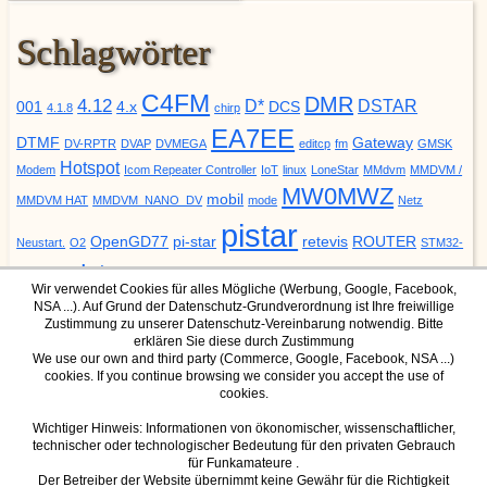
Schlagwörter
C4FM
DMR
4.12
D*
DSTAR
001
4.x
DCS
4.1.8
chirp
EA7EE
DTMF
Gateway
DV-RPTR
DVAP
DVMEGA
editcp
fm
GMSK
Hotspot
Modem
Icom Repeater Controller
IoT
linux
LoneStar
MMdvm
MMDVM /
MW0MWZ
mobil
MMDVM HAT
MMDVM_NANO_DV
mode
Netz
pistar
OpenGD77
pi-star
retevis
ROUTER
Neustart.
O2
STM32-
update
YSF
URCALL
DVM
Upgrade
VODAFONE
ZUMspot
Wir verwendet Cookies für alles Mögliche (Werbung, Google, Facebook,
NSA ...). Auf Grund der Datenschutz-Grundverordnung ist Ihre freiwillige
Zustimmung zu unserer Datenschutz-Vereinbarung notwendig. Bitte
erklären Sie diese durch Zustimmung
We use our own and third party (Commerce, Google, Facebook, NSA ...)
cookies. If you continue browsing we consider you accept the use of
DMR Mode
YSF Mode
cookies.
IPSC2 Dashboard für Hotspot
YSF Host
IPSC2 Dashboard für Hamnet
Wichtiger Hinweis: Informationen von ökonomischer, wissenschaftlicher,
technischer oder technologischer Bedeutung für den privaten Gebrauch
(nur über Hamnet erreichbar)
für Funkamateure .
Der Betreiber der Website übernimmt keine Gewähr für die Richtigkeit