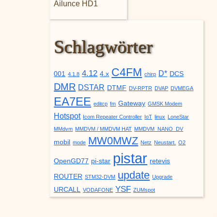
Ailunce HD1
Schlagwörter
C4FM
4.12
D*
001
4.x
DCS
4.1.8
chirp
DMR
DSTAR
DTMF
DV-RPTR
DVAP
DVMEGA
EA7EE
Gateway
editcp
fm
GMSK Modem
Hotspot
Icom Repeater Controller
IoT
linux
LoneStar
MMdvm
MMDVM / MMDVM HAT
MMDVM_NANO_DV
MW0MWZ
mobil
mode
Netz
Neustart.
O2
pistar
OpenGD77
pi-star
retevis
update
ROUTER
STM32-DVM
Upgrade
YSF
URCALL
VODAFONE
ZUMspot