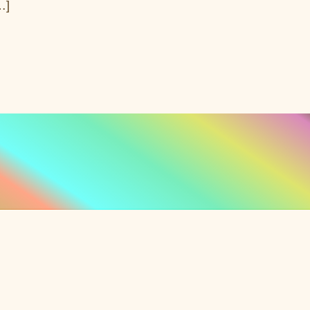
…]
 auf Pi-Star