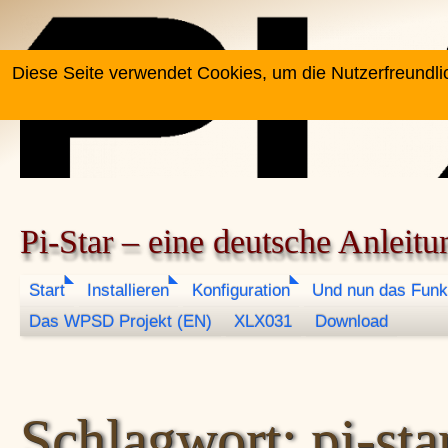
Zum Inhalt springen
Diese Seite verwendet Cookies, um die Nutzerfreundli
Pi-Star – eine deutsche Anleitu
Start
Installieren
Konfiguration
Und nun das Funk
Das WPSD Projekt (EN)
XLX031
Download
Schlagwort:
pi-sta