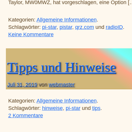
Taylor, MW0MWZ, hat vorgeschlagen, eine Option [
Kategorien:
Allgemeine Informationen
.
Schlagwörter:
pi-star
,
pistar
,
qrz.com
und
radioID
.
zu Wiederherstellen von QRZ.com
Keine Kommentare
Tipps und Hinweise
Juli 31, 2019
von
webmaster
Kategorien:
Allgemeine Informationen
.
Schlagwörter:
hinweise
,
pi-star
und
tips
.
zu Tipps und Hinweise
2 Kommentare