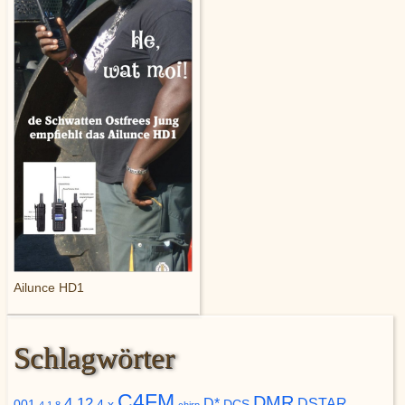
Ailunce HD1
Schlagwörter
C4FM
DMR
4.12
D*
DSTAR
001
4.x
DCS
4.1.8
chirp