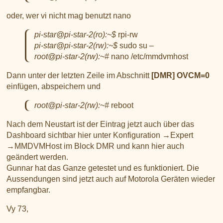
oder, wer vi nicht mag benutzt nano
pi-star@pi-star-2(ro):~$
rpi-rw
pi-star@pi-star-2(rw):~$
sudo su –
root@pi-star-2(rw):~#
nano /etc/mmdvmhost
Dann unter der letzten Zeile im Abschnitt
[DMR] OVCM=0
einfügen, abspeichern und
root@pi-star-2(rw):~#
reboot
Nach dem Neustart ist der Eintrag jetzt auch über das
Dashboard sichtbar hier unter Konfiguration →Expert
→MMDVMHost im Block DMR und kann hier auch
geändert werden.
Gunnar hat das Ganze getestet und es funktioniert. Die
Aussendungen sind jetzt auch auf Motorola Geräten wieder
empfangbar.
Vy 73,