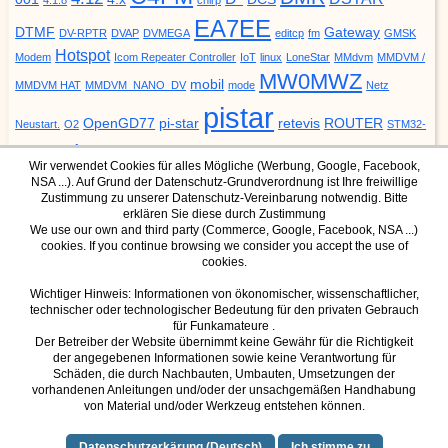
EA7EE
DTMF
Gateway
DV-RPTR
DVAP
DVMEGA
editcp
fm
GMSK
Hotspot
Modem
Icom Repeater Controller
IoT
linux
LoneStar
MMdvm
MMDVM /
MW0MWZ
mobil
MMDVM HAT
MMDVM_NANO_DV
mode
Netz
pistar
OpenGD77
pi-star
retevis
ROUTER
Neustart.
O2
STM32-
update
YSF
URCALL
DVM
Upgrade
VODAFONE
ZUMspot
Wir verwendet Cookies für alles Mögliche (Werbung, Google, Facebook,
NSA ...). Auf Grund der Datenschutz-Grundverordnung ist Ihre freiwillige
Zustimmung zu unserer Datenschutz-Vereinbarung notwendig. Bitte
erklären Sie diese durch Zustimmung
We use our own and third party (Commerce, Google, Facebook, NSA ...)
cookies. If you continue browsing we consider you accept the use of
DMR Mode
YSF Mode
cookies.
IPSC2 Dashboard für Hotspot
YSF Host
IPSC2 Dashboard für Hamnet
Wichtiger Hinweis: Informationen von ökonomischer, wissenschaftlicher,
technischer oder technologischer Bedeutung für den privaten Gebrauch
(nur über Hamnet erreichbar)
für Funkamateure .
Der Betreiber der Website übernimmt keine Gewähr für die Richtigkeit
der angegebenen Informationen sowie keine Verantwortung für
Schäden, die durch Nachbauten, Umbauten, Umsetzungen der
D-Star Mode
vorhandenen Anleitungen und/oder der unsachgemäßen Handhabung
von Material und/oder Werkzeug entstehen können.
dcs001
dcs015
(XLX015)
Datenschutzerkärung (Deutsch)
Ich stimme zu