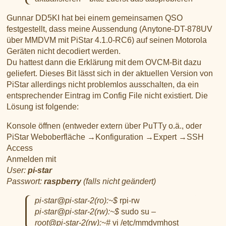
Gunnar DD5KI hat bei einem gemeinsamen QSO
festgestellt, dass meine Aussendung (Anytone-DT-878UV
über MMDVM mit PiStar 4.1.0-RC6) auf seinen Motorola
Geräten nicht decodiert werden.
Du hattest dann die Erklärung mit dem OVCM-Bit dazu
geliefert. Dieses Bit lässt sich in der aktuellen Version von
PiStar allerdings nicht problemlos ausschalten, da ein
entsprechender Eintrag im Config File nicht existiert. Die
Lösung ist folgende:
Konsole öffnen (entweder extern über PuTTy o.ä., oder
PiStar Weboberfläche →Konfiguration →Expert →SSH
Access
Anmelden mit
User:
pi-star
Passwort:
raspberry
(falls nicht geändert)
pi-star@pi-star-2(ro):~$
rpi-rw
pi-star@pi-star-2(rw):~$
sudo su –
root@pi-star-2(rw):~#
vi /etc/mmdvmhost