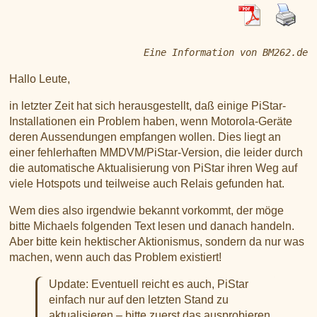
XLX031
CSS Tool (color party!)
Liste aller Rubiken im DAPNET
Download
DMR ID
BrandMeister Hose Line
YSFReflectors
Eine Information von BM262.de
Xreflector
Hallo Leute,
IPSC2 Hotspot
in letzter Zeit hat sich herausgestellt, daß einige PiStar-
deutsche Räume im Wires-X
Installationen ein Problem haben, wenn Motorola-Geräte
deren Aussendungen empfangen wollen. Dies liegt an
einer fehlerhaften MMDVM/PiStar-Version, die leider durch
die automatische Aktualisierung von PiStar ihren Weg auf
viele Hotspots und teilweise auch Relais gefunden hat.
Wem dies also irgendwie bekannt vorkommt, der möge
bitte Michaels folgenden Text lesen und danach handeln.
Aber bitte kein hektischer Aktionismus, sondern da nur was
machen, wenn auch das Problem existiert!
Update: Eventuell reicht es auch, PiStar
einfach nur auf den letzten Stand zu
aktualisieren – bitte zuerst das ausprobieren