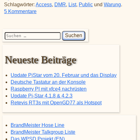
Schlagwörter:
Access
,
DMR
,
List
,
Public
und
Warung
.
zu DMR-Zugriffsliste (DMR Access List)
5 Kommentare
Suchen nach:
Neueste Beiträge
Update PiStar vom 20. Februar und das Display
Deutsche Tastatur an der Konsole
Raspberry PI mit xfce4 nachrüsten
Update Pi-Star 4.1.8 & 4.2.3
Retevis RT3s mit OpenGD77 als Hotspot
BrandMeister Hose Line
BrandMeister Talkgroup Liste
Das WPSD Projekt (EN)