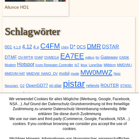
Ailunce HD1
Schlagwörter
C4FM
DMR
4.12
D*
DSTAR
001
4.x
DCS
4.1.8
chirp
EA7EE
DTMF
Gateway
DV-RPTR
DVAP
DVMEGA
editcp
fm
GMSK
Hotspot
Modem
Icom Repeater Controller
IoT
linux
LoneStar
MMdvm
MMDVM /
MW0MWZ
mobil
MMDVM HAT
MMDVM_NANO_DV
mode
Netz
pistar
OpenGD77
pi-star
retevis
ROUTER
Neustart.
O2
STM32-
update
YSF
URCALL
DVM
Upgrade
VODAFONE
ZUMspot
Wir verwendet Cookies für alles Mögliche (Werbung, Google, Facebook,
NSA ...). Auf Grund der Datenschutz-Grundverordnung ist Ihre freiwillige
Zustimmung zu unserer Datenschutz-Vereinbarung notwendig. Bitte
erklären Sie diese durch Zustimmung
We use our own and third party (Commerce, Google, Facebook, NSA ...)
cookies. If you continue browsing we consider you accept the use of
DMR Mode
YSF Mode
cookies.
IPSC2 Dashboard für Hotspot
YSF Host
IPSC2 Dashboard für Hamnet
Wichtiger Hinweis: Informationen von ökonomischer, wissenschaftlicher,