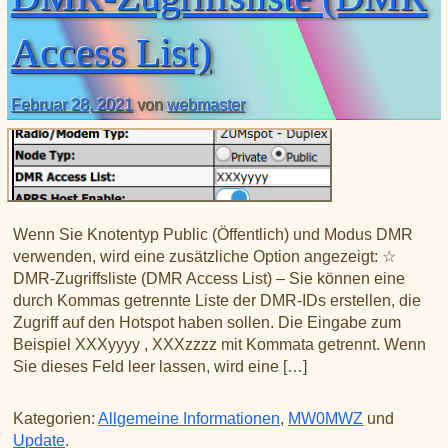
XLX031
CSS Tool (color party!)
Liste aller Rubiken im DAPNET
Download
DMR ID
Access List)
BrandMeister Hose Line
YSFReflectors
Xreflector
Februar 28, 2021
von
webmaster
IPSC2 Hotspot
deutsche Räume im Wires-X
Wenn Sie Knotentyp Public (Öffentlich) und Modus DMR
verwenden, wird eine zusätzliche Option angezeigt: ☆
DMR-Zugriffsliste (DMR Access List) – Sie können eine
durch Kommas getrennte Liste der DMR-IDs erstellen, die
Zugriff auf den Hotspot haben sollen. Die Eingabe zum
Beispiel XXXyyyy , XXXzzzz mit Kommata getrennt. Wenn
Sie dieses Feld leer lassen, wird eine […]
Kategorien:
Allgemeine Informationen
,
MW0MWZ
und
Update
.